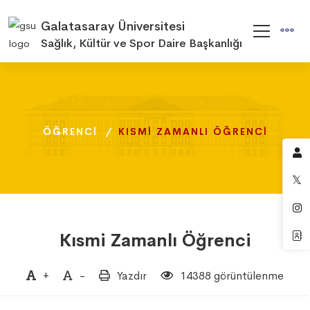
Galatasaray Üniversitesi
Sağlık, Kültür ve Spor Daire Başkanlığı
ÖĞRENCI
ÖĞRENCI
ÖĞRENCI
KISMI ZAMANLI ÖĞRENCI
KISMI ZAMANLI ÖĞRENCI
KISMI ZAMANLI ÖĞRENCI
Kısmi Zamanlı Öğrenci
+
-
Yazdır
14388 görüntülenme