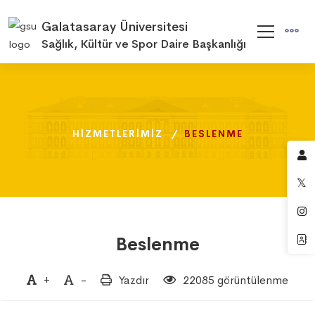
Galatasaray Üniversitesi
Sağlık, Kültür ve Spor Daire Başkanlığı
HIZMETLERIMIZ
HIZMETLERIMIZ
HIZMETLERIMIZ
BESLENME
BESLENME
BESLENME
Beslenme
+
-
Yazdır
22085 görüntülenme