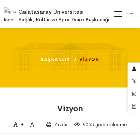
Galatasaray Üniversitesi
Sağlık, Kültür ve Spor Daire Başkanlığı
BAŞKANLIK
BAŞKANLIK
BAŞKANLIK
VIZYON
VIZYON
VIZYON
Vizyon
+
-
Yazdır
9063 görüntülenme